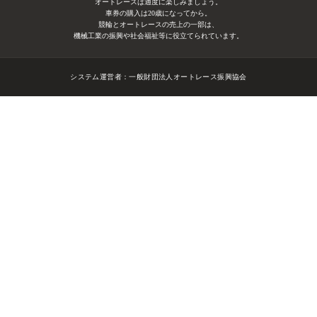
オートレースは適度に楽しみましょう。
車券の購入は20歳になってから。
競輪とオートレースの売上の一部は、
機械工業の振興や社会福祉等に役立てられています。
システム運営者：
一般財団法人オートレース振興協会