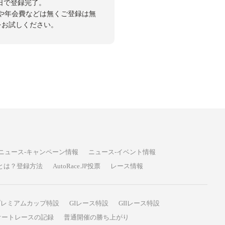
日で登録完了。
や年会費などは無くご登録は無
投票をお試しください。
ニュース-キャンペーン情報
ニュース-イベント情報
P投票とは？登録方法
AutoRace.JP投票
レース情報
プレミアムカップ特設
GIレース特設
GIIレース特設
オートレースの記録
普通開催の勝ち上がり