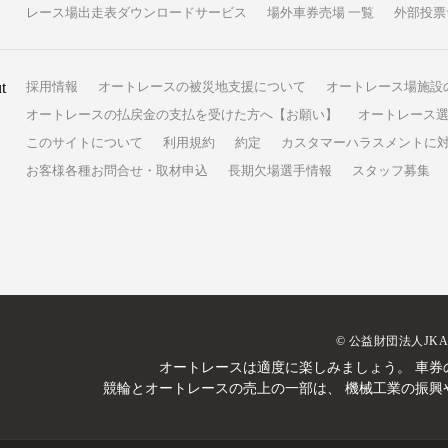
レース場出走表ダウンロードサービス
場外車券売場 一覧
外部投票
t
採用情報
オートレースの被災地支援について
オートレース場施設
オートレースの払戻金の支払を受けた方へ【お願い】
オートレース選
このサイトについて
利用規約
約定
カスタマーハラスメントに
お客様各種お問合せ・取材申込
長期欠場選手情報
スタッフ募集
© 公益財団法人JK
オートレースは適度に楽しみましょう。
車券
競輪とオートレースの売上の一部は、
機械工業の振興