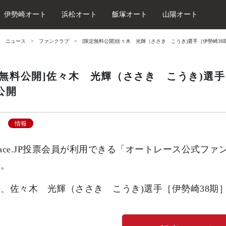
伊勢崎オート
浜松オート
飯塚オート
山陽オート
ニュース
ファンクラブ
[限定無料公開]佐々木 光輝（ささき こうき)選手［伊勢崎38期］
定無料公開]佐々木 光輝（ささき こうき)選手［
公開
情報
oRace.JP投票会員が利用できる「オートレース公式
す。
、佐々木 光輝（ささき こうき)選手［伊勢崎38期