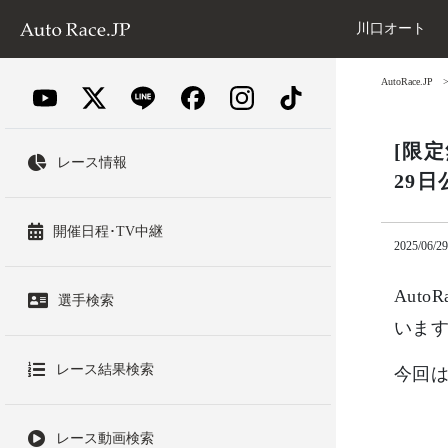
川口オート
AutoRace.JP
[限
レース情報
29日
開催日程･TV中継
2025/06/29
Aut
選手検索
いま
レース結果検索
今回は
レース動画検索