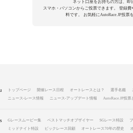
ネット口座をお持ちの方は、即
スマホ・パソコンからご投票できます。
登録費
料です。
お気軽にAutoRace.JP
u
トップページ
開催レース日程
オートレースとは？
選手名鑑
ニュース-レース情報
ニュース-アップデート情報
AutoRace.J
s
Gレースムービー集
ベストマッチオブザイヤー
SGレース特設
ミッドナイト特設
ビックレース回顧
オートレース70年の歴史