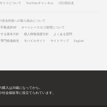
サイトについて
YouTubeチャンネル
1日2回出走
の安全対策への取り組みについて
手養成所HP
オートレースロゴ使用について
対する基本方針
個人情報保護方針
よくある質問
専門紙連絡先
モバイルサイト
サイトマップ
English
A
の購入は20歳になってから。
や社会福祉等に役立てられています。