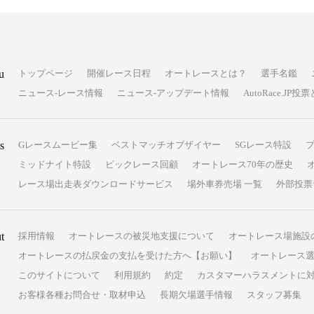
u
トップページ
開催レース日程
オートレースとは？
選手名鑑
ニュース-レース情報
ニュース-アップデート情報
AutoRace.J
s
Gレースムービー集
ベストマッチオブザイヤー
SGレース特設
ミッドナイト特設
ビックレース回顧
オートレース70年の歴史
レース場出走表ダウンロードサービス
場外車券売場 一覧
外部投票
t
採用情報
オートレースの被災地支援について
オートレース場施設
オートレースの払戻金の支払を受けた方へ【お願い】
オートレース選
このサイトについて
利用規約
約定
カスタマーハラスメントに
お客様各種お問合せ・取材申込
長期欠場選手情報
スタッフ募集