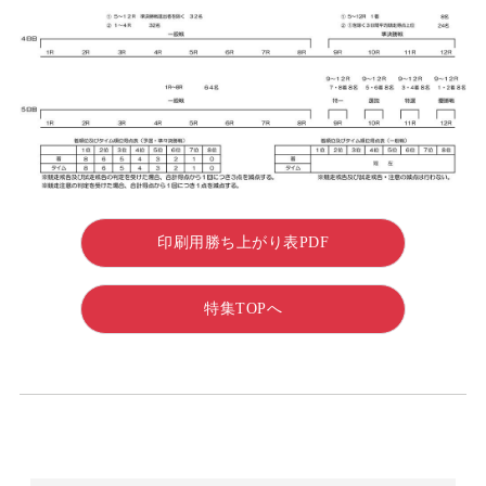
印刷用勝ち上がり表PDF
特集TOPへ