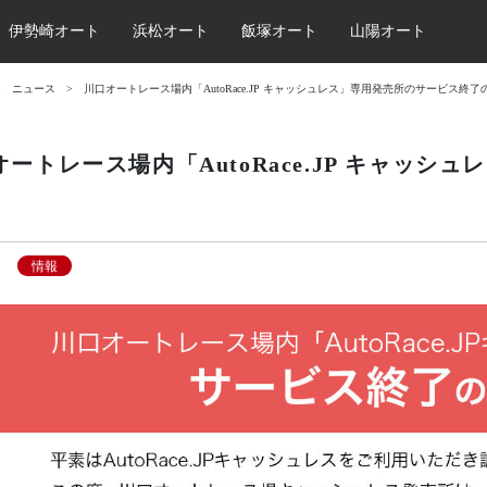
伊勢崎オート
浜松オート
飯塚オート
山陽オート
ニュース
川口オートレース場内「AutoRace.JP キャッシュレス」専用発売所のサービス終
オートレース場内「AutoRace.JP キャッ
情報