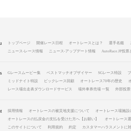
u
トップページ
開催レース日程
オートレースとは？
選手名鑑
ニュース-レース情報
ニュース-アップデート情報
AutoRace.J
s
Gレースムービー集
ベストマッチオブザイヤー
SGレース特設
ミッドナイト特設
ビックレース回顧
オートレース70年の歴史
レース場出走表ダウンロードサービス
場外車券売場 一覧
外部投票
t
採用情報
オートレースの被災地支援について
オートレース場施設
オートレースの払戻金の支払を受けた方へ【お願い】
オートレース選
このサイトについて
利用規約
約定
カスタマーハラスメントに