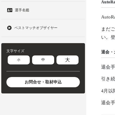
Auto
選手名鑑
Aut
ベストマッチオブザイヤー
まだご
い。
文字サイズ
退会・
大
中
小
退会
引き続
お問合せ・取材申込
4月
退会