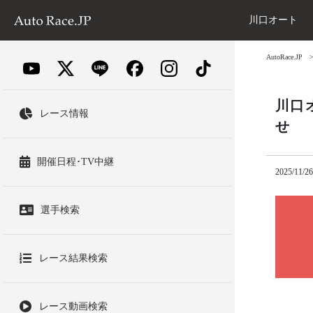
川口オート
AutoRace.JP
川口
レース情報
せ
開催日程･TV中継
2025/11/26
選手検索
レース結果検索
レース動画検索