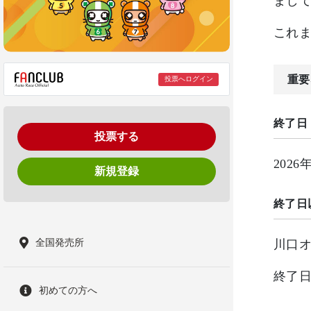
まし
これ
重要
投票へログイン
終了日
投票する
202
新規登録
終了日
全国発売所
川口
終了
初めての方へ