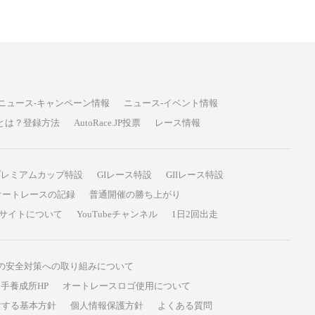
ニュース-キャンペーン情報
ニュース-イベント情報
P投票とは？登録方法
AutoRace.JP投票
レース情報
プレミアムカップ特設
GIレース特設
GIIレース特設
オートレースの記録
普通開催の勝ち上がり
サイトについて
YouTubeチャンネル
1日2回出走
の安全対策への取り組みについて
手養成所HP
オートレースロゴ使用について
対する基本方針
個人情報保護方針
よくある質問