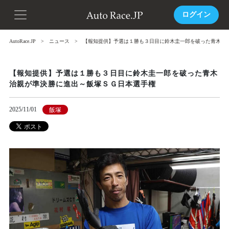
ログイン
AutoRace.JP
ニュース
【報知提供】予選は１勝も３日目に鈴木圭一郎を破った青木治
【報知提供】予選は１勝も３日目に鈴木圭一郎を破った青木
治親が準決勝に進出～飯塚ＳＧ日本選手権
2025/11/01
飯塚