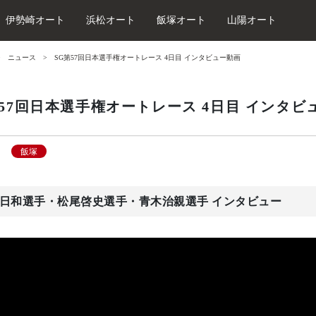
伊勢崎オート
浜松オート
飯塚オート
山陽オート
ニュース
SG第57回日本選手権オートレース 4日目 インタビュー動画
第57回日本選手権オートレース 4日目 インタビ
飯塚
日和選手・松尾啓史選手・青木治親選手 インタビュー