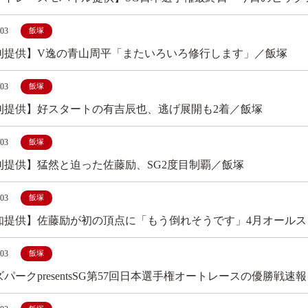
/03
飯塚
刊提供】V逸の青山周平「またいろいろ修行します」／飯塚
/03
飯塚
刊提供】好スタートの有吉辰也、逃げ展開も2着／飯塚
/03
飯塚
刊提供】猛然と迫った佐藤励、SG2度目制覇／飯塚
/03
飯塚
知提供】佐藤励が初の頂点に「もう倒れそうです」4月オールスタ
/03
飯塚
パークpresentsSG第57回日本選手権オートレースの優勝戦速