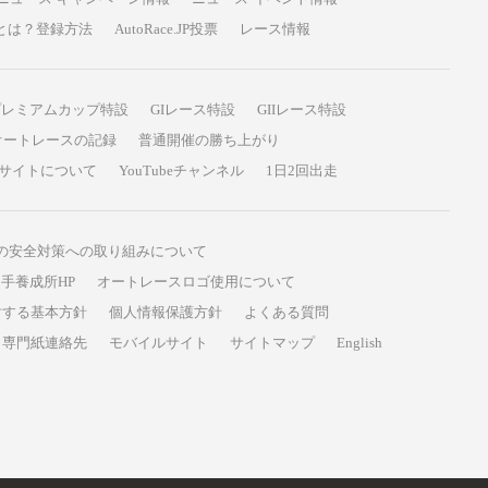
P投票とは？登録方法
AutoRace.JP投票
レース情報
プレミアムカップ特設
GIレース特設
GIIレース特設
オートレースの記録
普通開催の勝ち上がり
サイトについて
YouTubeチャンネル
1日2回出走
の安全対策への取り組みについて
手養成所HP
オートレースロゴ使用について
対する基本方針
個人情報保護方針
よくある質問
専門紙連絡先
モバイルサイト
サイトマップ
English