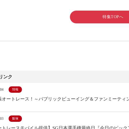
特集TOPへ
リンク
/04
情報
オートレース！～パブリックビューイング＆ファンミーティング～ in
/03
飯塚
ートレースモバイル提供】SG日本選手権最終日『今日のピック