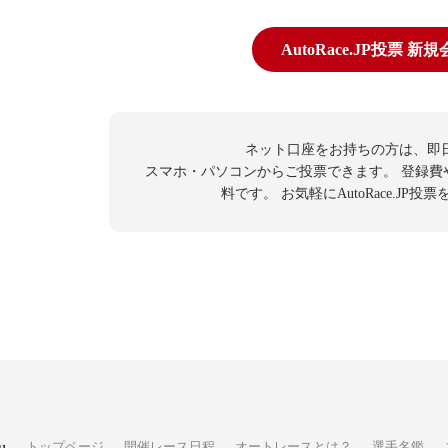
AutoRace.JP投票 新
ネット口座をお持ちの方は、即
スマホ・パソコンからご投票できます。
登録費
料です。
お気軽にAutoRace.JP
u
トップページ
開催レース日程
オートレースとは？
選手名鑑