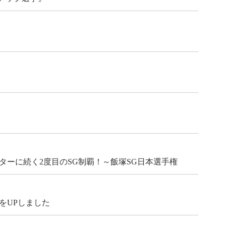
ーに続く2度目のSG制覇！～飯塚SG日本選手権
報をUPしました