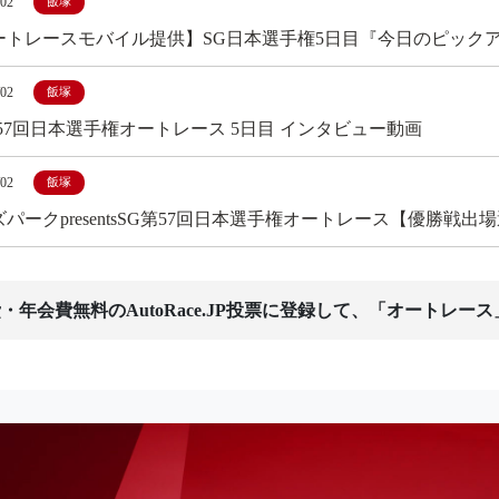
/02
飯塚
ートレースモバイル提供】SG日本選手権5日目『今日のピック
/02
飯塚
第57回日本選手権オートレース 5日目 インタビュー動画
/02
飯塚
パークpresentsSG第57回日本選手権オートレース【優勝戦
・年会費無料のAutoRace.JP投票に登録して、「オートレー