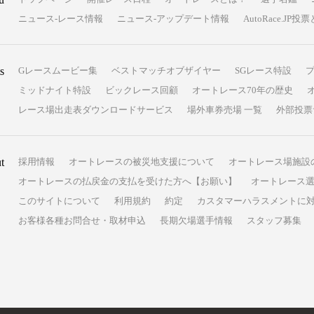
ニュース-レース情報
ニュース-アップデート情報
AutoRace.J
s
Gレースムービー集
ベストマッチオブザイヤー
SGレース特設
ミッドナイト特設
ビックレース回顧
オートレース70年の歴史
レース場出走表ダウンロードサービス
場外車券売場 一覧
外部投票
t
採用情報
オートレースの被災地支援について
オートレース場施設
オートレースの払戻金の支払を受けた方へ【お願い】
オートレース選
このサイトについて
利用規約
約定
カスタマーハラスメントに
お客様各種お問合せ・取材申込
長期欠場選手情報
スタッフ募集