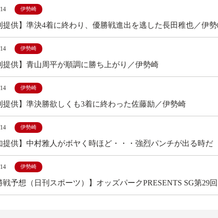
/14
伊勢崎
刊提供】準決4着に終わり、優勝戦進出を逃した長田稚也／伊勢
/14
伊勢崎
刊提供】青山周平が順調に勝ち上がり／伊勢崎
/14
伊勢崎
刊提供】準決勝欲しくも3着に終わった佐藤励／伊勢崎
/14
伊勢崎
知提供】中村雅人がボヤく時ほど・・・強烈パンチが出る時だ
/14
伊勢崎
勝戦予想（日刊スポーツ）】オッズパークPRESENTS SG第2