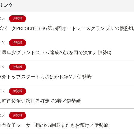
リンク
/15
伊勢崎
パークPRESENTS SG第29回オートレースグランプリの優勝
/15
伊勢崎
郎最年少グランドスラム達成の涙を雨で流す／伊勢崎
/15
伊勢崎
京介トップスタートもさばかれ準V／伊勢崎
/15
伊勢崎
大輔首位争い演じる好走で3着／伊勢崎
/15
伊勢崎
マヤ女子レーサー初のSG制覇またもお預け／伊勢崎