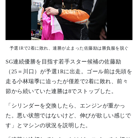
予選1Rで2着に敗れ、連勝が止まった佐藤励は勝負服を脱ぐ
SG連続優勝を目指す若手スター候補の佐藤励
（25＝川口）が予選1Rに出走。ゴール前は先頭を
走る小林瑞季に迫ったが僅差で2着に敗れ、前々
節から続いていた連勝は8でストップした。
「シリンダーを交換したら、エンジンが重かっ
た。悪い状態ではないけど、伸びが欲しい感じで
す」とマシンの状況を説明した。