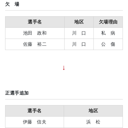
欠 場
選手名
地区
欠場理由
池田 政和
川 口
私 病
佐藤 裕二
川 口
公 傷
↓
正選手追加
選手名
地区
伊藤 信夫
浜 松