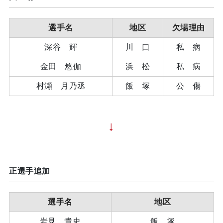
選手名
地区
欠場理由
深谷 輝
川 口
私 病
金田 悠伽
浜 松
私 病
村瀬 月乃丞
飯 塚
公 傷
↓
正選手追加
選手名
地区
岩見 貴史
飯 塚