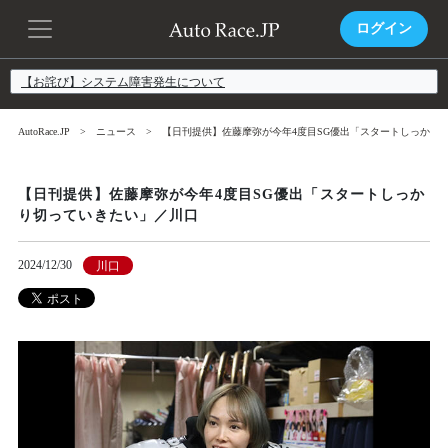
ログイン
【お詫び】システム障害発生について
AutoRace.JP
ニュース
【日刊提供】佐藤摩弥が今年4度目SG優出「スタートしっかり
【日刊提供】佐藤摩弥が今年4度目SG優出「スタートしっか
り切っていきたい」／川口
2024/12/30
川口