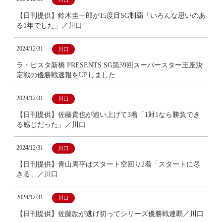
【日刊提供】鈴木圭一郎が15度目SG制覇「いろんな思いのあ
る1年でした」／川口
2024/12/31
川口
ラ・ピスタ新橋 PRESENTS SG第39回スーパースター王座決
定戦の優勝戦速報をUPしました
2024/12/31
川口
【日刊提供】佐藤貴也が追い上げて3着「1対1なら勝負でき
る感じだった」／川口
2024/12/31
川口
【日刊提供】青山周平はスタート空回り2着「スタートに尽
きる」／川口
2024/12/31
川口
【日刊提供】佐藤励が逃げ切ってシリーズ優勝戦連覇／川口