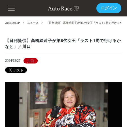
ログイン
AutoRace.JP
ニュース
【日刊提供】高橋絵莉子が第6代女王「ラスト1周で行けるかな
【日刊提供】高橋絵莉子が第6代女王「ラスト1周で行けるか
なと」／川口
2024/12/27
川口