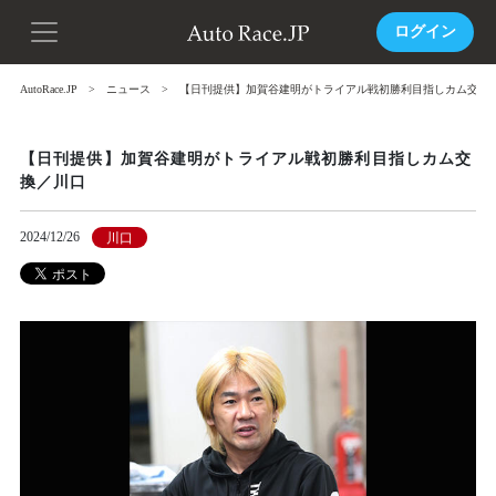
ログイン
AutoRace.JP
ニュース
【日刊提供】加賀谷建明がトライアル戦初勝利目指しカム交換
【日刊提供】加賀谷建明がトライアル戦初勝利目指しカム交
換／川口
2024/12/26
川口