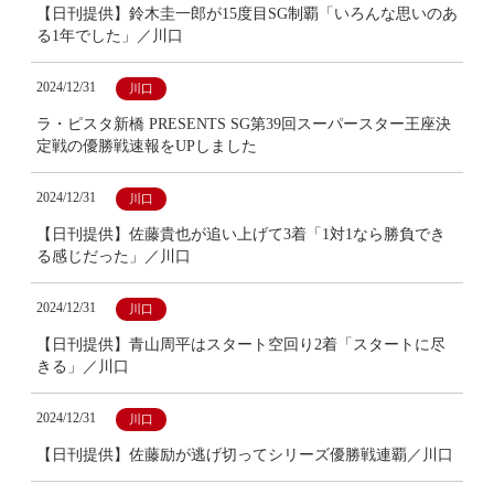
【日刊提供】鈴木圭一郎が15度目SG制覇「いろんな思いのあ
る1年でした」／川口
2024/12/31
川口
ラ・ピスタ新橋 PRESENTS SG第39回スーパースター王座決
定戦の優勝戦速報をUPしました
2024/12/31
川口
【日刊提供】佐藤貴也が追い上げて3着「1対1なら勝負でき
る感じだった」／川口
2024/12/31
川口
【日刊提供】青山周平はスタート空回り2着「スタートに尽
きる」／川口
2024/12/31
川口
【日刊提供】佐藤励が逃げ切ってシリーズ優勝戦連覇／川口