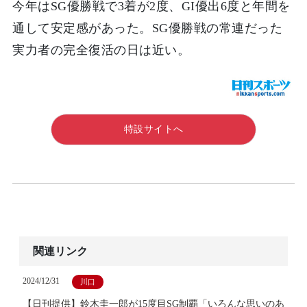
今年はSG優勝戦で3着が2度、GI優出6度と年間を
通して安定感があった。SG優勝戦の常連だった
実力者の完全復活の日は近い。
特設サイトへ
関連リンク
2024/12/31
川口
【日刊提供】鈴木圭一郎が15度目SG制覇「いろんな思いのあ