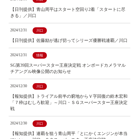
【日刊提供】青山周平はスタート空回り2着「スタートに尽
きる」／川口
2024/12/31
川口
【日刊提供】佐藤励が逃げ切ってシリーズ優勝戦連覇／川口
2024/12/31
情報
SG第39回スーパースター王座決定戦 オンボードカメラマル
チアングル映像公開のお知らせ
2024/12/30
川口
【報知提供】トライアル前半の窮地からＶ字回復の鈴木宏和
「７枠はむしろ歓迎」～川口・ＳＧスーパースター王座決定
戦
2024/12/30
川口
【報知提供】連覇を狙う青山周平「とにかくエンジンが本当