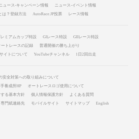
ニュース-キャンペーン情報
ニュース-イベント情報
P投票とは？登録方法
AutoRace.JP投票
レース情報
プレミアムカップ特設
GIレース特設
GIIレース特設
オートレースの記録
普通開催の勝ち上がり
サイトについて
YouTubeチャンネル
1日2回出走
の安全対策への取り組みについて
手養成所HP
オートレースロゴ使用について
対する基本方針
個人情報保護方針
よくある質問
専門紙連絡先
モバイルサイト
サイトマップ
English