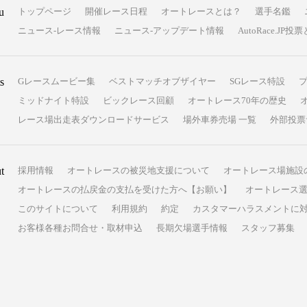
u
トップページ
開催レース日程
オートレースとは？
選手名鑑
ニュース-レース情報
ニュース-アップデート情報
AutoRace.J
s
Gレースムービー集
ベストマッチオブザイヤー
SGレース特設
ミッドナイト特設
ビックレース回顧
オートレース70年の歴史
レース場出走表ダウンロードサービス
場外車券売場 一覧
外部投票
t
採用情報
オートレースの被災地支援について
オートレース場施設
オートレースの払戻金の支払を受けた方へ【お願い】
オートレース選
このサイトについて
利用規約
約定
カスタマーハラスメントに
お客様各種お問合せ・取材申込
長期欠場選手情報
スタッフ募集