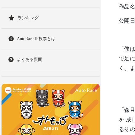
作品名
ランキング
公開日
AutoRace.JP投票とは
「僕は
で足に
よくある質問
く、ま
「森
を 
るその