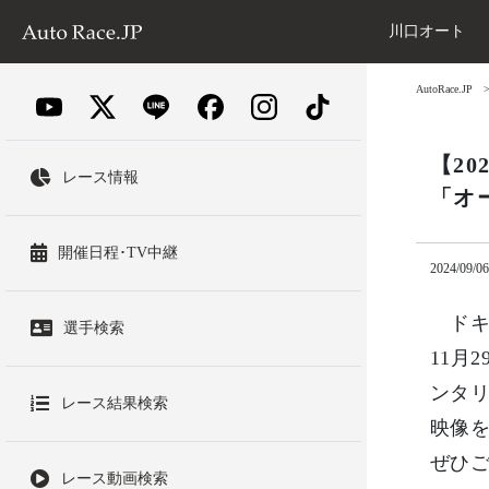
川口オート
AutoRace.JP
【20
レース情報
「オ
開催日程･TV中継
2024/09/06
ドキュ
選手検索
11月
ンタ
レース結果検索
映像
ぜひ
レース動画検索