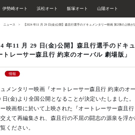
伊勢崎オート
浜松オート
飯塚オート
山陽オート
ニュース
【2024 年11 月 29 日(金)公開】森且行選手のドキュメンタリー映画 第2弾の上
24 年11 月 29 日(金)公開】森且行選手のド
ートレーサー森且行 約束のオーバル 劇場版」
情報
メンタリー映画『オートレーサー森且行 約束のオーバル 
29 日(金)より全国公開となることが決定いたしました。
リー映画祭に於いて上映された『オートレーサー森且行
を交えて再編集され、森且行の不屈の闘志の源泉を浮か
ご覧ください。