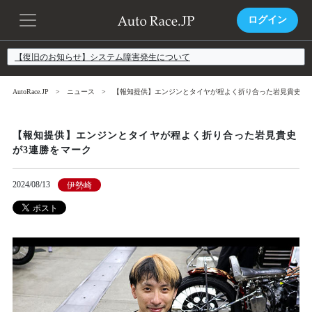
ログイン
【復旧のお知らせ】システム障害発生について
AutoRace.JP
ニュース
【報知提供】エンジンとタイヤが程よく折り合った岩見貴史が3
【報知提供】エンジンとタイヤが程よく折り合った岩見貴史
が3連勝をマーク
2024/08/13
伊勢崎