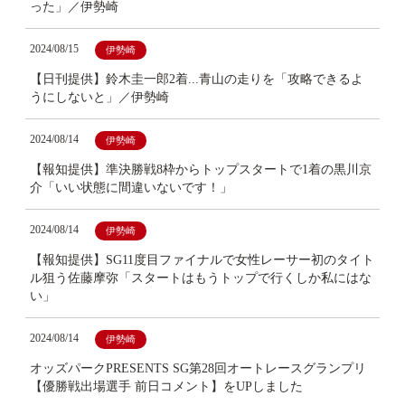
った」／伊勢崎
2024/08/15
伊勢崎
【日刊提供】鈴木圭一郎2着...青山の走りを「攻略できるよ
うにしないと」／伊勢崎
2024/08/14
伊勢崎
【報知提供】準決勝戦8枠からトップスタートで1着の黒川京
介「いい状態に間違いないです！」
2024/08/14
伊勢崎
【報知提供】SG11度目ファイナルで女性レーサー初のタイト
ル狙う佐藤摩弥「スタートはもうトップで行くしか私にはな
い」
2024/08/14
伊勢崎
オッズパークPRESENTS SG第28回オートレースグランプリ
【優勝戦出場選手 前日コメント】をUPしました