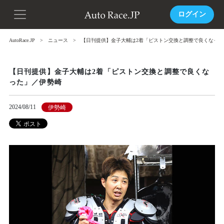
ログイン
AutoRace.JP
ニュース
【日刊提供】金子大輔は2着「ピストン交換と調整で良くなった
【日刊提供】金子大輔は2着「ピストン交換と調整で良くな
った」／伊勢崎
2024/08/11
伊勢崎