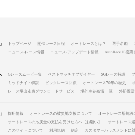
u
トップページ
開催レース日程
オートレースとは？
選手名鑑
ニュース-レース情報
ニュース-アップデート情報
AutoRace.J
s
Gレースムービー集
ベストマッチオブザイヤー
SGレース特設
ミッドナイト特設
ビックレース回顧
オートレース70年の歴史
レース場出走表ダウンロードサービス
場外車券売場 一覧
外部投票
t
採用情報
オートレースの被災地支援について
オートレース場施設
オートレースの払戻金の支払を受けた方へ【お願い】
オートレース選
このサイトについて
利用規約
約定
カスタマーハラスメントに