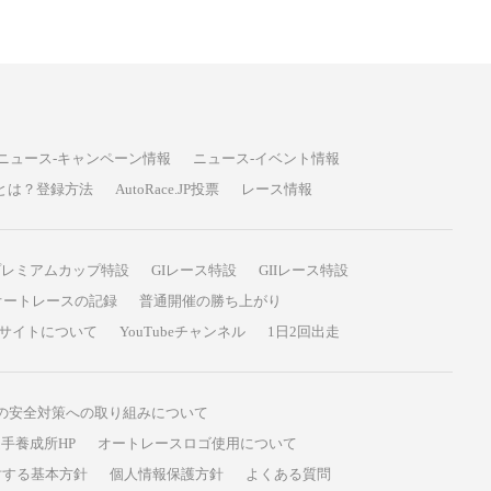
ニュース-キャンペーン情報
ニュース-イベント情報
P投票とは？登録方法
AutoRace.JP投票
レース情報
プレミアムカップ特設
GIレース特設
GIIレース特設
オートレースの記録
普通開催の勝ち上がり
サイトについて
YouTubeチャンネル
1日2回出走
の安全対策への取り組みについて
手養成所HP
オートレースロゴ使用について
対する基本方針
個人情報保護方針
よくある質問