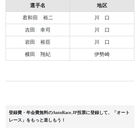
選手名
地区
君和田 裕二
川 口
吉田 幸司
川 口
岩田 裕臣
川 口
横田 翔紀
伊勢崎
登録費・年会費無料のAutoRace.JP投票に登録して、「オート
レース」をもっと楽しもう！