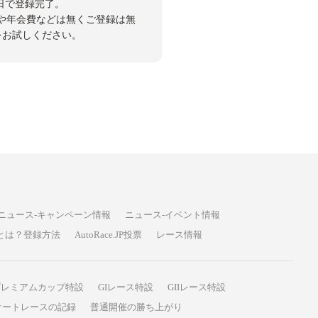
日で登録完了。
や年会費などは無くご登録は無
投票をお試しください。
ニュース-キャンペーン情報
ニュース-イベント情報
P投票とは？登録方法
AutoRace.JP投票
レース情報
プレミアムカップ特設
GIレース特設
GIIレース特設
オートレースの記録
普通開催の勝ち上がり