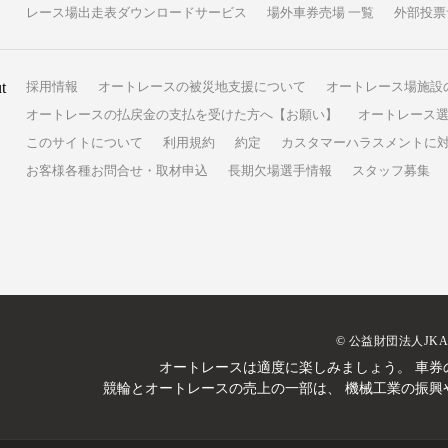
レース場出走表ダウンロードサービス
場外車券売場 一覧
外部投票
t
採用情報
オートレースの被災地支援について
オートレース場施設
オートレースの払戻金の支払を受けた方へ【お願い】
オートレース選
このサイトについて
利用規約
約定
カスタマーハラスメントに
お客様各種お問合せ・取材申込
長期欠場選手情報
スタッフ募集
© 公益財団法人JK
オートレースは適度に楽しみましょう。
車券
競輪とオートレースの売上の一部は、
機械工業の振興