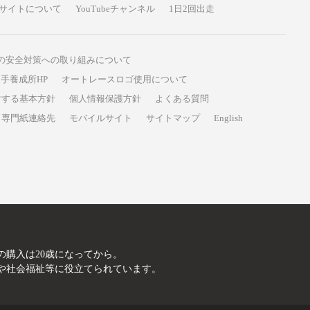
サイトについて
YouTubeチャンネル
1日2回出走
の安全対策への取り組みについて
手養成所HP
オートレースロゴ使用について
対する基本方針
個人情報保護方針
よくある質問
専門紙連絡先
モバイルサイト
サイトマップ
English
A
の購入は20歳になってから。
や社会福祉等に役立てられています。