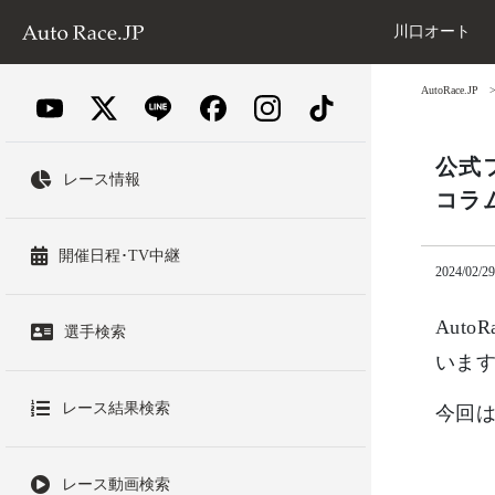
川口オート
AutoRace.JP
公式
レース情報
コラ
開催日程･TV中継
2024/02/29
Aut
選手検索
いま
レース結果検索
今回は
レース動画検索