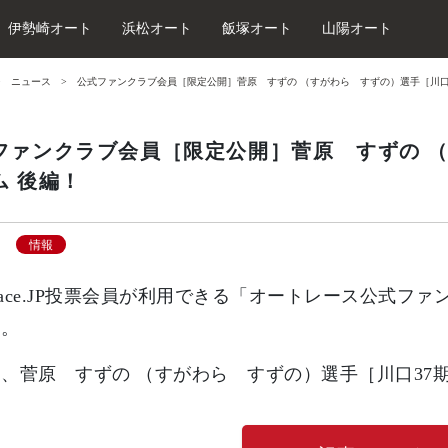
伊勢崎オート
浜松オート
飯塚オート
山陽オート
ニュース
公式ファンクラブ会員［限定公開］菅原 すずの （すがわら すずの）選手［川口3
ファンクラブ会員［限定公開］菅原 すずの （
ム 後編！
情報
oRace.JP投票会員が利用できる「オートレース公式
す。
、菅原 すずの （すがわら すずの）選手［川口37