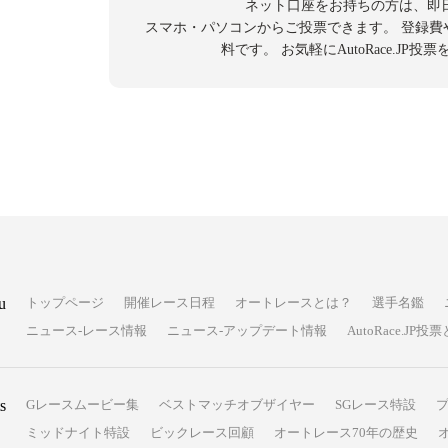
ネット口座をお持ちの方は、即
スマホ・パソコンからご投票できます。
登録費
料です。
お気軽にAutoRace.JP
u
トップページ
開催レース日程
オートレースとは？
選手名鑑
ニュース-レース情報
ニュース-アップデート情報
AutoRace.J
s
Gレースムービー集
ベストマッチオブザイヤー
SGレース特設
ミッドナイト特設
ビックレース回顧
オートレース70年の歴史