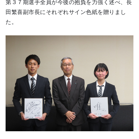
第３７期選手全員が今後の抱負を力強く述べ、長
田
繁喜
副市長にそれぞれサイン色紙を贈りまし
た。