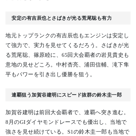
安定の有吉辰也とさばきが光る荒尾聡も有力
地元トップランクの有吉辰也もエンジンは安定し
て強力で、実力を見せてくるだろう。さばきが光
る荒尾聡、篠原睦に、65回大会覇者の岩見貴史も
意地の見せどころ。中村杏亮、浦田信輔、滝下隼
平もパワーを引き出し優勝を狙う。
連覇狙う加賀谷建明にスピード抜群の鈴木圭一郎
加賀谷建明は前回大会覇者で、連覇へ突き進む。
8月のGIダイヤモンドレースでも優出し、当地で
強さを見せ続けている。S1の鈴木圭一郎も当地で