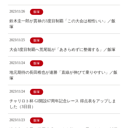
2023/11/26
飯塚
鈴木圭一郎が貫禄の3度目制覇「この大会は相性いい」／飯
塚
2023/11/25
飯塚
大会3度目制覇へ荒尾聡が「あきらめずに整備する」／飯塚
2023/11/24
飯塚
地元期待の長田稚也が連勝「直線が伸びて乗りやすい」／飯
塚
2023/11/24
飯塚
チャリロト杯 GI開設67周年記念レース 得点表をアップしま
した（3日目）
2023/11/23
飯塚