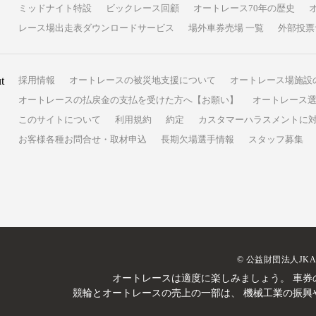
ミッドナイト特設
ビックレース回顧
オートレース70年の歴史
レース場出走表ダウンロードサービス
場外車券売場 一覧
外部投票
t
採用情報
オートレースの被災地支援について
オートレース場施設
オートレースの払戻金の支払を受けた方へ【お願い】
オートレース選
このサイトについて
利用規約
約定
カスタマーハラスメントに
お客様各種お問合せ・取材申込
長期欠場選手情報
スタッフ募集
© 公益財団法人JK
オートレースは適度に楽しみましょう。
車券
競輪とオートレースの売上の一部は、
機械工業の振興