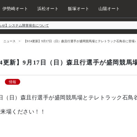
伊勢崎オート
浜松オート
飯塚オート
山陽オート
らせ】システム障害発生について
ニュース
【9/14更新】9月17日（日）森且行選手が盛岡競馬場とテレトラック石鳥谷に登場♪
/14更新】9月17日（日）森且行選手が盛岡競
情報
17日（日）森且行選手が盛岡競馬場とテレトラック石
ご来場ください！！