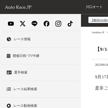
川口オート
【復旧のお知
AutoRace.JP
レース情報
【9
開催日程･TV中継
2023/09/14
選手検索
9月
是非
レース結果検索
レース動画検索