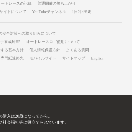
オートレースの記録
普通開催の勝ち上がり
サイトについて
YouTubeチャンネル
1日2回出走
の安全対策への取り組みについて
手養成所HP
オートレースロゴ使用について
対する基本方針
個人情報保護方針
よくある質問
専門紙連絡先
モバイルサイト
サイトマップ
English
A
の購入は20歳になってから。
や社会福祉等に役立てられています。