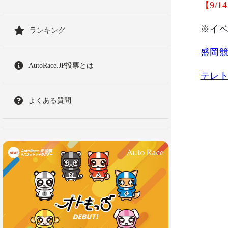
【9/
※イ
ランキング
盛岡
AutoRace.JP投票とは
テレ
よくある質問