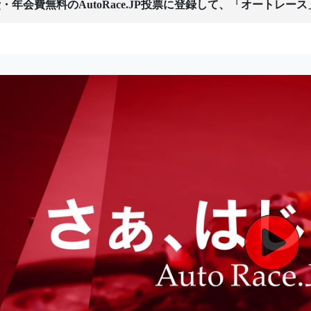
・年会費無料のAutoRace.JP投票に登録して、「オートレー