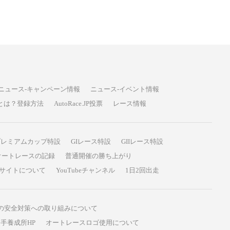
ニュース-キャンペーン情報
ニュース-イベント情報
P投票とは？登録方法
AutoRace.JP投票
レース情報
プレミアムカップ特設
GIレース特設
GIIレース特設
オートレースの記録
普通開催の勝ち上がり
サイトについて
YouTubeチャンネル
1日2回出走
の安全対策への取り組みについて
手養成所HP
オートレースロゴ使用について