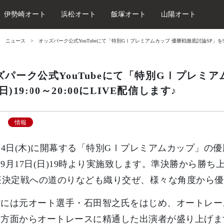
伊勢崎オート
浜松オート
飯塚オート
山陽オート
ニュース
オッズパーク公式YouTubeにて「特別GⅠプレミアムカップ 優勝戦徹底討論SP」を9/17(日
ズパーク公式YouTubeにて「特別GⅠプレミア
7(日)19:00～20:00にLIVE配信します♪
情報
4日(木)に開幕する「特別GⅠプレミアムカップ」の
9月17日(日)19時より実施致します。準決勝から勝
座決定戦への道のりなども織り交ぜ、様々な角度から
には元オート選手・石田智之氏をはじめ、オートレー
各方面からオートレースに精通した出演者が盛り上げま