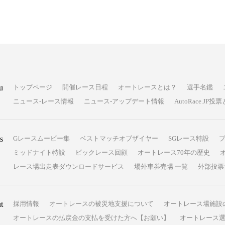
u
トップページ
開催レース日程
オートレースとは？
選手名鑑
ニュース-レース情報
ニュース-アップデート情報
AutoRace.J
s
Gレースムービー集
ベストマッチオブザイヤー
SGレース特設
ミッドナイト特設
ビックレース回顧
オートレース70年の歴史
レース場出走表ダウンロードサービス
場外車券売場 一覧
外部投票
t
採用情報
オートレースの被災地支援について
オートレース場施設
オートレースの払戻金の支払を受けた方へ【お願い】
オートレース選