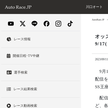
川口オート
AutoRace.JP
オッ
レース情報
9/1
開催日程･TV中継
2023/09/11
9月1
選手検索
配信を
SS王
レース結果検索
配信
ど、
レース動画検索