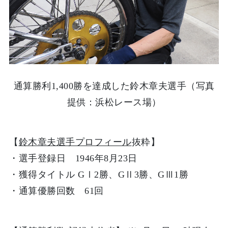
通算勝利1,400勝を達成した鈴木章夫選手（写真
提供：浜松レース場）
【
鈴木章夫選手プロフィール
抜粋】
・選手登録日 1946年8月23日
・獲得タイトル GⅠ2勝、GⅡ3勝、GⅢ1勝
・通算優勝回数 61回