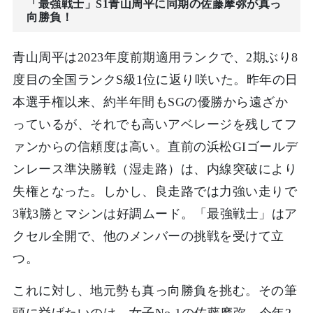
「最強戦士」S1青山周平に同期の佐藤摩弥が真っ
向勝負！
青山周平は2023年度前期適用ランクで、2期ぶり8
度目の全国ランクS級1位に返り咲いた。昨年の日
本選手権以来、約半年間もSGの優勝から遠ざか
っているが、それでも高いアベレージを残してフ
ァンからの信頼度は高い。直前の浜松GIゴールデ
ンレース準決勝戦（湿走路）は、内線突破により
失権となった。しかし、良走路では力強い走りで
3戦3勝とマシンは好調ムード。「最強戦士」はア
クセル全開で、他のメンバーの挑戦を受けて立
つ。
これに対し、地元勢も真っ向勝負を挑む。その筆