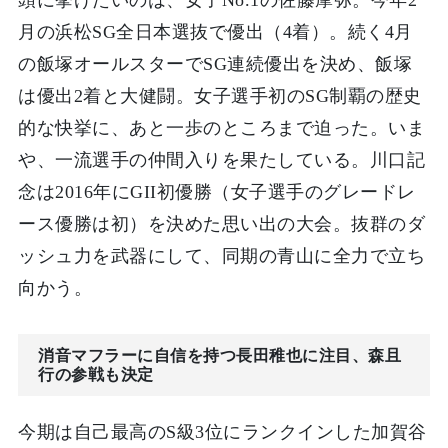
頭に挙げたいのは、女子No.1の佐藤摩弥。今年2
月の浜松SG全日本選抜で優出（4着）。続く4月
の飯塚オールスターでSG連続優出を決め、飯塚
は優出2着と大健闘。女子選手初のSG制覇の歴史
的な快挙に、あと一歩のところまで迫った。いま
や、一流選手の仲間入りを果たしている。川口記
念は2016年にGII初優勝（女子選手のグレードレ
ース優勝は初）を決めた思い出の大会。抜群のダ
ッシュ力を武器にして、同期の青山に全力で立ち
向かう。
消音マフラーに自信を持つ長田稚也に注目、森且
行の参戦も決定
今期は自己最高のS級3位にランクインした加賀谷