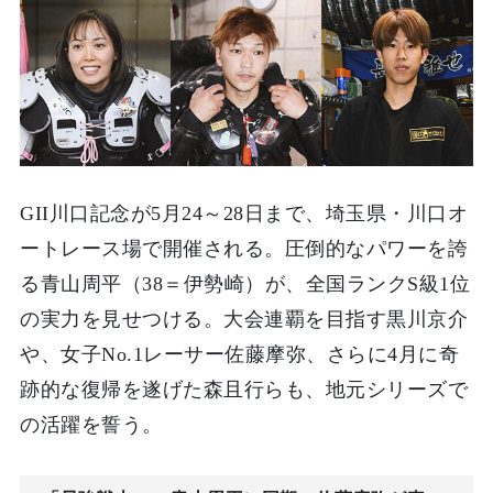
GII川口記念が5月24～28日まで、埼玉県・川口オ
ートレース場で開催される。圧倒的なパワーを誇
る青山周平（38＝伊勢崎）が、全国ランクS級1位
の実力を見せつける。大会連覇を目指す黒川京介
や、女子No.1レーサー佐藤摩弥、さらに4月に奇
跡的な復帰を遂げた森且行らも、地元シリーズで
の活躍を誓う。