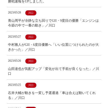
勝戦速報をUPしました。
2023/05/28
川口
青山周平が冷静な立ち回りでGII・9度目の優勝「エンジンは
今節の中で一番の動き」／川口
2023/05/27
川口
中村雅人がGII・6度目優勝へ「いい位置につけられたのが大
きかった」／川口
2023/05/26
川口
山田達也が気配アップ「変化が出て手前が良くなった」／川
口
2023/05/25
川口
石井大輔が動きを一変し予選通過「車は合えば動いてくれ
る」／川口