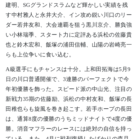
建明、SGグランドスラムなど輝かしい実績を残
す中村雅人と永井大介、イン攻め鋭い川口のリー
ダー若井友和、大会連覇を狙う黒川京介、勝負強
い小林瑞季、スタート力に定評ある浜松の佐藤貴
也と鈴木宏和、飯塚の浦田信輔、山陽の岩崎亮一
らも上位争いに食い込む。
A級選手にもチャンスは十分。上和田拓海は5月9
日の川口普通開催で、3連勝のパーフェクトで今
年初優勝を飾った。スピード派の中山光、注目の
新戦力35期の佐藤励、浜松の中村友和、飯塚の長
田稚也らも旋風を巻き起こす。若手ホープの長田
は、通算8度の優勝のうちミッドナイトで4度の優
勝。消音マフラーのレースには絶対の自信を持っ
ている。また、4月に戦列復帰したばかりの森且