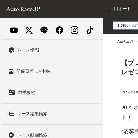
川口オート
【復旧のお知
AutoRace.JP
レース情報
【プ
レゼ
開催日程･TV中継
2023/03/06
選手検索
202
レース結果検索
ト！
(応募
レース動画検索