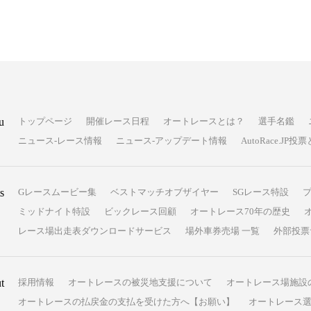
u
トップページ
開催レース日程
オートレースとは？
選手名鑑
ニュース-レース情報
ニュース-アップデート情報
AutoRace.J
s
Gレースムービー集
ベストマッチオブザイヤー
SGレース特設
ミッドナイト特設
ビックレース回顧
オートレース70年の歴史
レース場出走表ダウンロードサービス
場外車券売場 一覧
外部投票
t
採用情報
オートレースの被災地支援について
オートレース場施設
オートレースの払戻金の支払を受けた方へ【お願い】
オートレース選