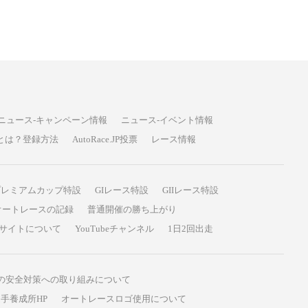
ニュース-キャンペーン情報
ニュース-イベント情報
P投票とは？登録方法
AutoRace.JP投票
レース情報
プレミアムカップ特設
GIレース特設
GIIレース特設
オートレースの記録
普通開催の勝ち上がり
サイトについて
YouTubeチャンネル
1日2回出走
の安全対策への取り組みについて
手養成所HP
オートレースロゴ使用について