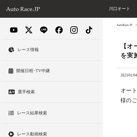
川口オート
AutoRace.JP
【オ
レース情報
を実
開催日程･TV中継
2023/01/04
オー
選手検索
様の
レース結果検索
レース動画検索