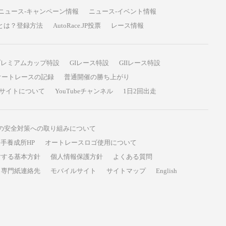
ニュース-キャンペーン情報
ニュース-イベント情報
P投票とは？登録方法
AutoRace.JP投票
レース情報
プレミアムカップ特設
GIレース特設
GIIレース特設
オートレースの記録
普通開催の勝ち上がり
サイトについて
YouTubeチャンネル
1日2回出走
の安全対策への取り組みについて
手養成所HP
オートレースロゴ使用について
対する基本方針
個人情報保護方針
よくある質問
専門紙連絡先
モバイルサイト
サイトマップ
English