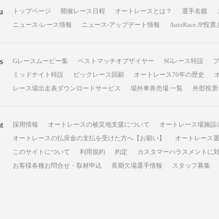
u
トップページ
開催レース日程
オートレースとは？
選手名鑑
ニュース-レース情報
ニュース-アップデート情報
AutoRace.J
s
Gレースムービー集
ベストマッチオブザイヤー
SGレース特設
ミッドナイト特設
ビックレース回顧
オートレース70年の歴史
レース場出走表ダウンロードサービス
場外車券売場 一覧
外部投票
t
採用情報
オートレースの被災地支援について
オートレース場施設
オートレースの払戻金の支払を受けた方へ【お願い】
オートレース選
このサイトについて
利用規約
約定
カスタマーハラスメントに
お客様各種お問合せ・取材申込
長期欠場選手情報
スタッフ募集