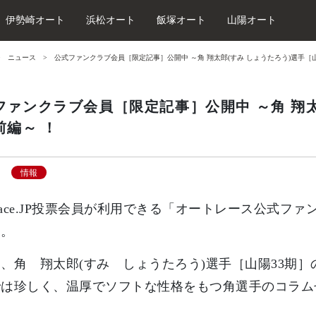
伊勢崎オート
浜松オート
飯塚オート
山陽オート
ニュース
公式ファンクラブ会員［限定記事］公開中 ～角 翔太郎(すみ しょうたろう)選手［山
ファンクラブ会員［限定記事］公開中 ～角 翔太
前編～ ！
情報
oRace.JP投票会員が利用できる「オートレース公式
す。
、角 翔太郎(すみ しょうたろう)選手［山陽33期
では珍しく、温厚でソフトな性格をもつ角選手のコラム