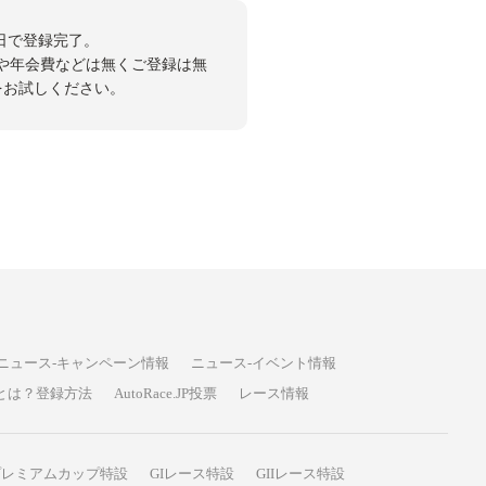
日で登録完了。
や年会費などは無くご登録は無
投票をお試しください。
ニュース-キャンペーン情報
ニュース-イベント情報
P投票とは？登録方法
AutoRace.JP投票
レース情報
プレミアムカップ特設
GIレース特設
GIIレース特設