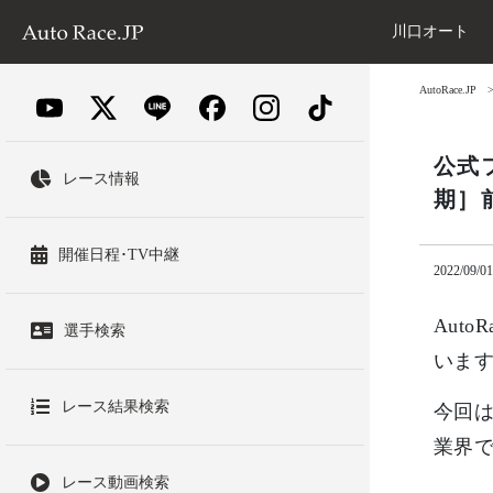
川口オート
AutoRace.JP
公式
レース情報
期］
開催日程･TV中継
2022/09/01
Aut
選手検索
いま
レース結果検索
今回は
業界
レース動画検索