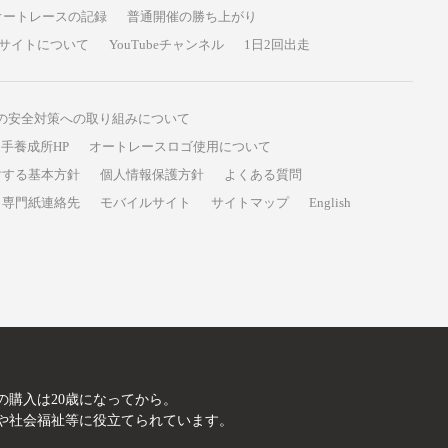
オートレースの記録
普通開催の勝ち上がり
サイトについて
YouTubeチャンネル
1日2回出走
の安全対策への取り組みについて
手養成所HP
オートレースロゴ使用について
対する基本方針
個人情報保護方針
よくある質問
専門紙連絡先
モバイルサイト
サイトマップ
English
A
の購入は20歳になってから。
や社会福祉等に役立てられています。