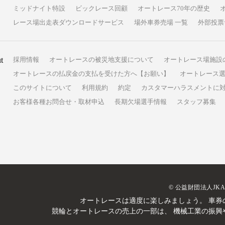
ミッドナイト特設
ビックレース回顧
オートレース70年の歴史
レース場出走表ダウンロードサービス
場外車券売場 一覧
外部投票
t
採用情報
オートレースの被災地支援について
オートレース場施設
オートレースの払戻金の支払を受けた方へ【お願い】
オートレース選
このサイトについて
利用規約
約定
カスタマーハラスメントに
お客様各種お問合せ・取材申込
長期欠場選手情報
スタッフ募集
© 公益財団法人JK
オートレースは適度に楽しみましょう。
車券
競輪とオートレースの売上の一部は、
機械工業の振興