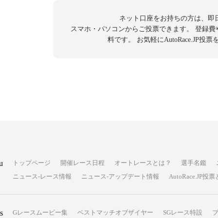
ネット口座をお持ちの方は、即
スマホ・パソコンからご投票できます。
登録費
料です。
お気軽にAutoRace.JP
u
トップページ
開催レース日程
オートレースとは？
選手名鑑
ニュース-レース情報
ニュース-アップデート情報
AutoRace.J
s
Gレースムービー集
ベストマッチオブザイヤー
SGレース特設