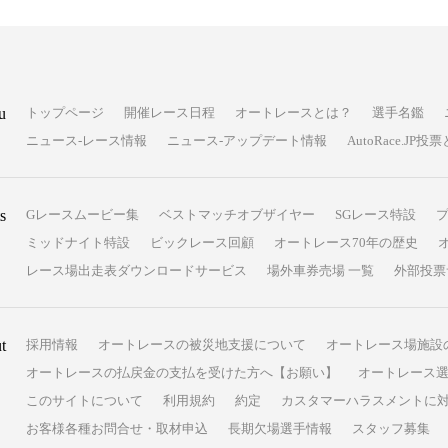
u
トップページ
開催レース日程
オートレースとは？
選手名鑑
ニュース-レース情報
ニュース-アップデート情報
AutoRace.J
s
Gレースムービー集
ベストマッチオブザイヤー
SGレース特設
ミッドナイト特設
ビックレース回顧
オートレース70年の歴史
レース場出走表ダウンロードサービス
場外車券売場 一覧
外部投票
t
採用情報
オートレースの被災地支援について
オートレース場施設
オートレースの払戻金の支払を受けた方へ【お願い】
オートレース選
このサイトについて
利用規約
約定
カスタマーハラスメントに
お客様各種お問合せ・取材申込
長期欠場選手情報
スタッフ募集