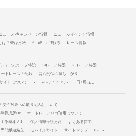
ニュース-キャンペーン情報
ニュース-イベント情報
P投票とは？登録方法
AutoRace.JP投票
レース情報
プレミアムカップ特設
GIレース特設
GIIレース特設
オートレースの記録
普通開催の勝ち上がり
サイトについて
YouTubeチャンネル
1日2回出走
の安全対策への取り組みについて
手養成所HP
オートレースロゴ使用について
対する基本方針
個人情報保護方針
よくある質問
専門紙連絡先
モバイルサイト
サイトマップ
English