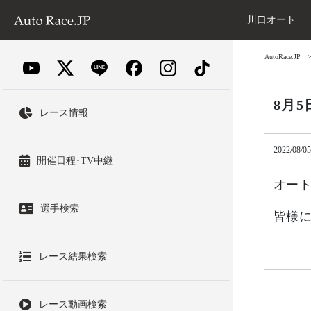
川口オート
AutoRace.JP
8月
レース情報
2022/08/05
開催日程･TV中継
オート
選手検索
皆様
レース結果検索
レース動画検索