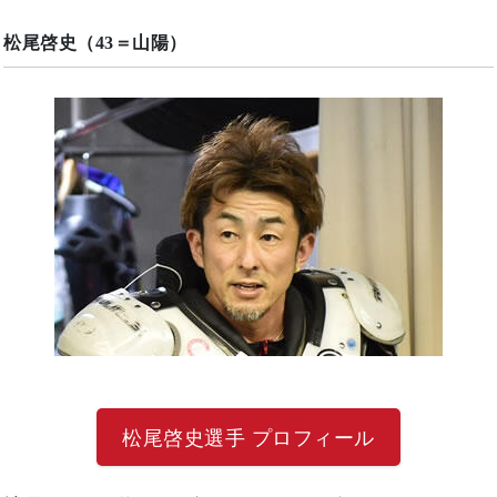
松尾啓史（43＝山陽）
松尾啓史選手 プロフィール