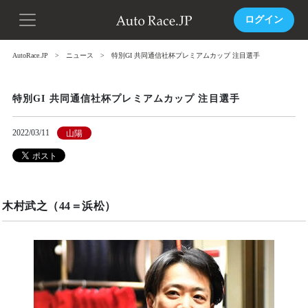
ログイン
AutoRace.JP
ニュース
特別GI 共同通信社杯プレミアムカップ 注目選手
特別GI 共同通信社杯プレミアムカップ 注目選手
2022/03/11
山陽
木村武之（44＝浜松）