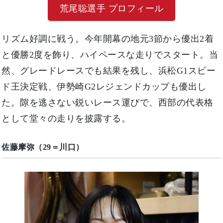
荒尾聡選手 プロフィール
リズム好調に戦う。今年開幕の地元3節から優出2着
と優勝2度を飾り、ハイペースな走りでスタート。当
然、グレードレースでも結果を残し、浜松G1スピー
ド王決定戦、伊勢崎G2レジェンドカップも優出し
た。隙を逃さない鋭いレース運びで、西部の代表格
として堂々の走りを披露する。
佐藤摩弥（29＝川口）