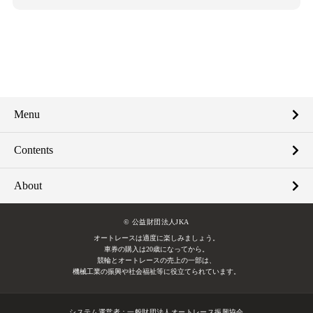
Menu
Contents
About
© 公益財団法人JKA
オートレースは適度に楽しみましょう。
車券の購入は20歳になってから。
競輪とオートレースの売上の一部は、
機械工業の振興や社会福祉等に役立てられています。
システム運営者：
一般財団法人オートレース振興協会