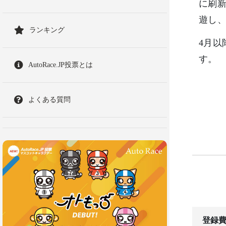
に刷新
遊し
ランキング
4月以
す。
AutoRace.JP投票とは
よくある質問
登録費