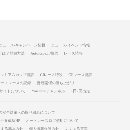
ニュース-キャンペーン情報
ニュース-イベント情報
P投票とは？登録方法
AutoRace.JP投票
レース情報
プレミアムカップ特設
GIレース特設
GIIレース特設
オートレースの記録
普通開催の勝ち上がり
サイトについて
YouTubeチャンネル
1日2回出走
の安全対策への取り組みについて
手養成所HP
オートレースロゴ使用について
対する基本方針
個人情報保護方針
よくある質問