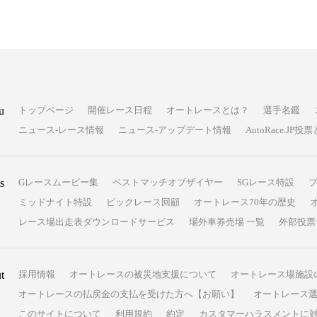
u
トップページ
開催レース日程
オートレースとは？
選手名鑑
ニュース-レース情報
ニュース-アップデート情報
AutoRace.J
s
Gレースムービー集
ベストマッチオブザイヤー
SGレース特設
ミッドナイト特設
ビックレース回顧
オートレース70年の歴史
レース場出走表ダウンロードサービス
場外車券売場 一覧
外部投票
t
採用情報
オートレースの被災地支援について
オートレース場施設
オートレースの払戻金の支払を受けた方へ【お願い】
オートレース選
このサイトについて
利用規約
約定
カスタマーハラスメントに