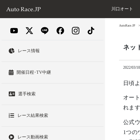
川口オート
AutoRace.JP
ネッ
レース情報
2022/03/10
開催日程･TV中継
日頃
選手検索
オート
れま
レース結果検索
公式
1つの
レース動画検索