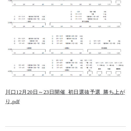
川口12月20日～23日開催_初日選抜予選_勝ち上が
り.pdf