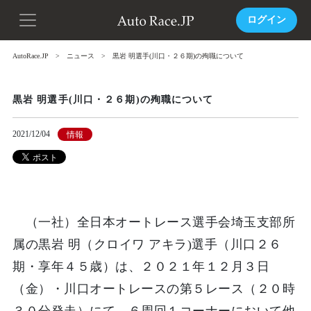
ログイン
AutoRace.JP
ニュース
黒岩 明選手(川口・２６期)の殉職について
黒岩 明選手(川口・２６期)の殉職について
2021/12/04
情報
（一社）全日本オートレース選手会埼玉支部所
属の黒岩 明（クロイワ アキラ)選手（川口２６
期・享年４５歳）は、２０２１年１２月３日
（金）・川口オートレースの第５レース（２０時