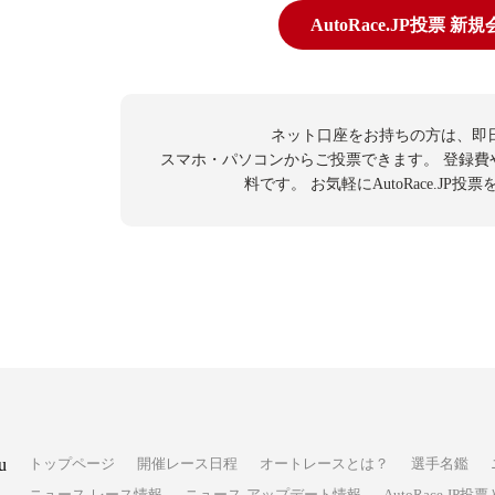
AutoRace.JP投票 新
ネット口座をお持ちの方は、即
スマホ・パソコンからご投票できます。
登録費
料です。
お気軽にAutoRace.JP
u
トップページ
開催レース日程
オートレースとは？
選手名鑑
ニュース-レース情報
ニュース-アップデート情報
AutoRace.J