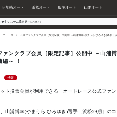
伊勢崎オート
浜松オート
飯塚オート
山陽オート
らせ】システム障害発生について
ニュース
公式ファンクラブ会員［限定記事］公開中 ～山浦博幸(やまうら ひろゆき)選手［浜
ファンクラブ会員［限定記事］公開中 ～山浦博幸
前編～ ！
情報
ネット投票会員が利用できる「オートレース公式ファン
。
、山浦博幸(やまうら ひろゆき)選手［浜松29期］の