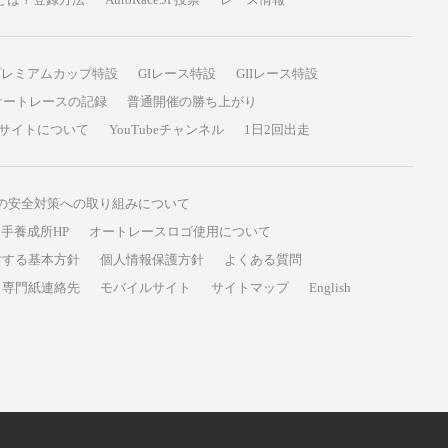
プレミアムカップ特設
GIレース特設
GIIレース特設
オートレースの記録
普通開催の勝ち上がり
サイトについて
YouTubeチャンネル
1日2回出走
の安全対策への取り組みについて
手養成所HP
オートレースロゴ使用について
対する基本方針
個人情報保護方針
よくある質問
専門紙連絡先
モバイルサイト
サイトマップ
English