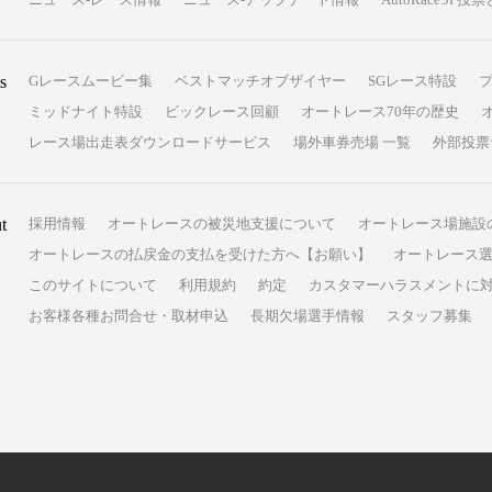
s
Gレースムービー集
ベストマッチオブザイヤー
SGレース特設
ミッドナイト特設
ビックレース回顧
オートレース70年の歴史
レース場出走表ダウンロードサービス
場外車券売場 一覧
外部投票
t
採用情報
オートレースの被災地支援について
オートレース場施設
オートレースの払戻金の支払を受けた方へ【お願い】
オートレース選
このサイトについて
利用規約
約定
カスタマーハラスメントに
お客様各種お問合せ・取材申込
長期欠場選手情報
スタッフ募集