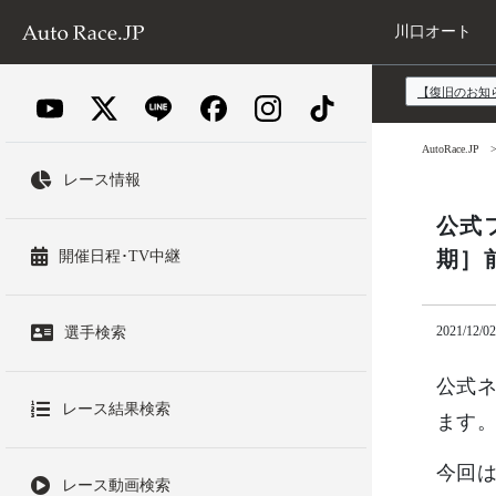
川口オート
【復旧のお知
AutoRace.JP
レース情報
公式
期］
開催日程･TV中継
2021/12/02
選手検索
公式
レース結果検索
ます
今回は
レース動画検索