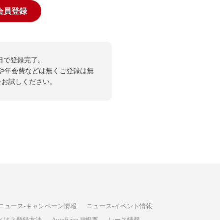
規会員登録
日で登録完了。
や年会費などは無くご登録は無
投票をお試しください。
ニュース-キャンペーン情報
ニュース-イベント情報
P投票とは？登録方法
AutoRace.JP投票
レース情報