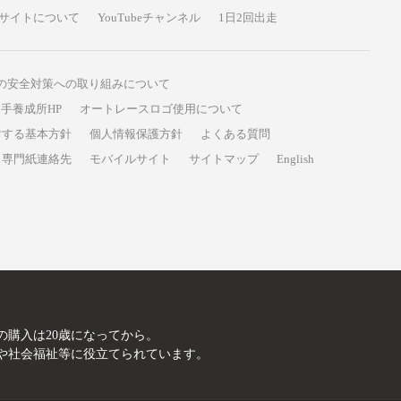
サイトについて
YouTubeチャンネル
1日2回出走
の安全対策への取り組みについて
手養成所HP
オートレースロゴ使用について
対する基本方針
個人情報保護方針
よくある質問
専門紙連絡先
モバイルサイト
サイトマップ
English
A
の購入は20歳になってから。
や社会福祉等に役立てられています。