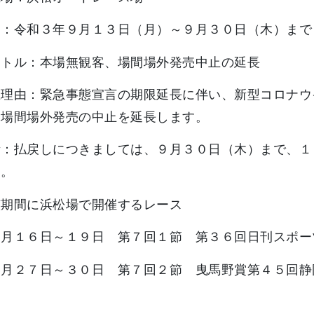
日：令和３年９月１３日（月）～９月３０日（木）ま
イトル：本場無観客、場間場外発売中止の延長
止理由：緊急事態宣言の期限延長に伴い、新型コロナウ
と場間場外発売の中止を延長します。
考：払戻しにつきましては、９月３０日（木）まで、１
す。
該期間に浜松場で開催するレース
１６日～１９日 第７回１節 第３６回日刊スポー
２７日～３０日 第７回２節 曳馬野賞第４５回静