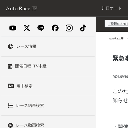
川口オート
【復旧のお知
AutoRace.JP
レース情報
緊急
開催日程･TV中継
2021/09/10
選手検索
この
知ら
レース結果検索
レース動画検索
・開