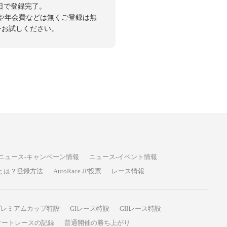
日で登録完了。
や年会費などは無くご登録は無
投票をお試しください。
ニュース-キャンペーン情報
ニュース-イベント情報
P投票とは？登録方法
AutoRace.JP投票
レース情報
プレミアムカップ特設
GIレース特設
GIIレース特設
オートレースの記録
普通開催の勝ち上がり