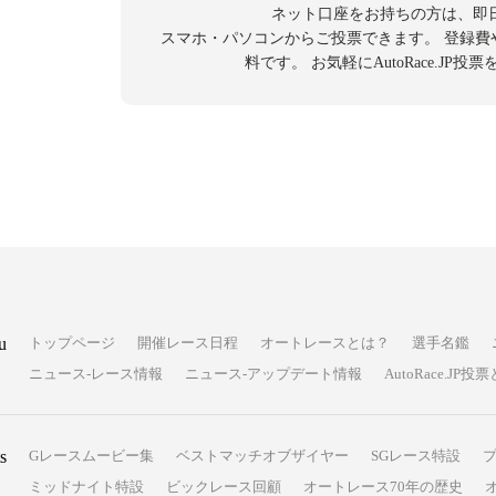
ネット口座をお持ちの方は、即
スマホ・パソコンからご投票できます。
登録費
料です。
お気軽にAutoRace.JP
u
トップページ
開催レース日程
オートレースとは？
選手名鑑
ニュース-レース情報
ニュース-アップデート情報
AutoRace.J
s
Gレースムービー集
ベストマッチオブザイヤー
SGレース特設
ミッドナイト特設
ビックレース回顧
オートレース70年の歴史