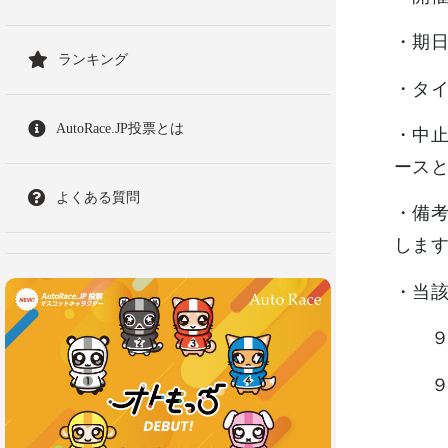
・期
ランキング
・タ
AutoRace.JP投票とは
・中
ース
よくある質問
・備
しま
・当
９月
９月