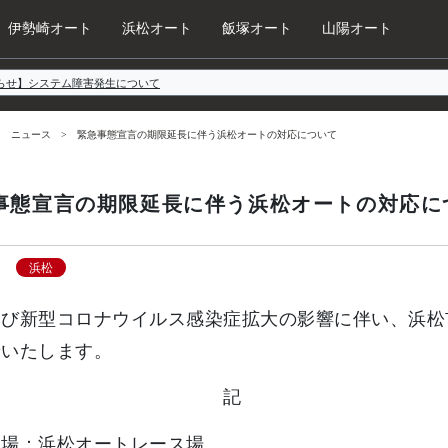
伊勢崎オート
浜松オート
飯塚オート
山陽オート
らせ】システム障害発生について
ニュース
緊急事態宣言の期限延長に伴う浜松オートの対応について
事態宣言の期限延長に伴う浜松オートの対応に
浜松
たび新型コロナウイルス感染症拡大の影響に伴い、浜松
せいたします。
記
催場：浜松オートレース場