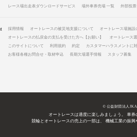
レース場出走表ダウンロードサービス
場外車券売場 一覧
外部投票
t
採用情報
オートレースの被災地支援について
オートレース場施設
オートレースの払戻金の支払を受けた方へ【お願い】
オートレース選
このサイトについて
利用規約
約定
カスタマーハラスメントに
お客様各種お問合せ・取材申込
長期欠場選手情報
スタッフ募集
© 公益財団法人JK
オートレースは適度に楽しみましょう。
車券
競輪とオートレースの売上の一部は、
機械工業の振興