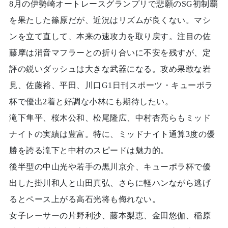
8月の伊勢崎オートレースグランプリで悲願のSG初制覇
を果たした篠原だが、近況はリズムが良くない。マシ
ンを立て直して、本来の速攻力を取り戻す。注目の佐
藤摩は消音マフラーとの折り合いに不安を残すが、定
評の鋭いダッシュは大きな武器になる。攻め果敢な岩
見、佐藤裕、平田、川口G1日刊スポーツ・キューポラ
杯で優出2着と好調な小林にも期待したい。
滝下隼平、桜木公和、松尾隆広、中村杏亮らもミッド
ナイトの実績は豊富。特に、ミッドナイト通算3度の優
勝を誇る滝下と中村のスピードは魅力的。
後半型の中山光や若手の黒川京介、キューポラ杯で優
出した掛川和人と山田真弘、さらに軽ハンながら逃げ
るとペース上がる高石光将も侮れない。
女子レーサーの片野利沙、藤本梨恵、金田悠伽、稲原