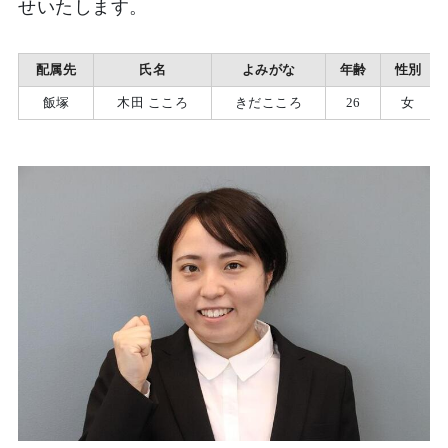
せいたします。
配属先
氏名
よみがな
年齢
性別
飯塚
木田 こころ
きだこころ
26
女