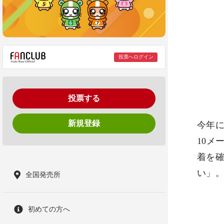
投票へログイン
投票する
新規登録
今年に
10メ
着を
い」
全国発売所
初めての方へ