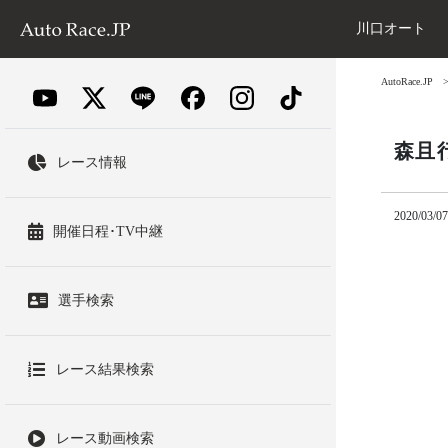
川口オート
AutoRace.JP
森且
レース情報
2020/03/07
開催日程･TV中継
選手検索
レース結果検索
レース動画検索