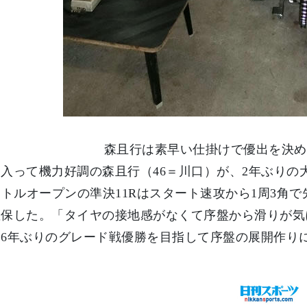
森且行は素早い仕掛けで優出を決め
入って機力好調の森且行（46＝川口）が、2年ぶりの
ートルオープンの準決11Rはスタート速攻から1周3角
確保した。「タイヤの接地感がなくて序盤から滑りが気
。6年ぶりのグレード戦優勝を目指して序盤の展開作り