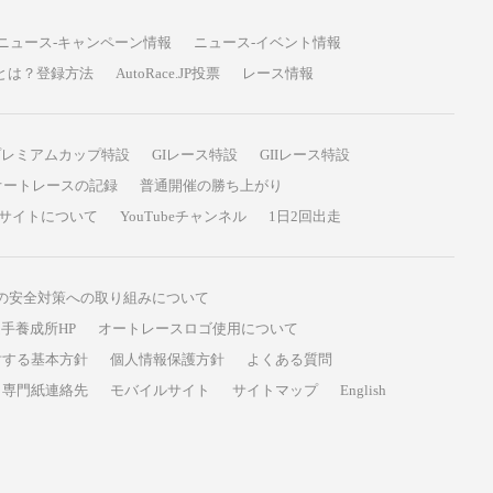
ニュース-キャンペーン情報
ニュース-イベント情報
P投票とは？登録方法
AutoRace.JP投票
レース情報
プレミアムカップ特設
GIレース特設
GIIレース特設
オートレースの記録
普通開催の勝ち上がり
サイトについて
YouTubeチャンネル
1日2回出走
の安全対策への取り組みについて
手養成所HP
オートレースロゴ使用について
対する基本方針
個人情報保護方針
よくある質問
専門紙連絡先
モバイルサイト
サイトマップ
English