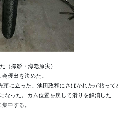
た（撮影・海老原実）
大会優出を決めた。
で先頭に立った。池田政和にさばかれたが粘って2
になった。カム位置を戻して滑りを解消した
に集中する。