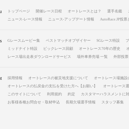
u
トップページ
開催レース日程
オートレースとは？
選手名鑑
ニュース-レース情報
ニュース-アップデート情報
AutoRace.J
s
Gレースムービー集
ベストマッチオブザイヤー
SGレース特設
ミッドナイト特設
ビックレース回顧
オートレース70年の歴史
レース場出走表ダウンロードサービス
場外車券売場 一覧
外部投票
t
採用情報
オートレースの被災地支援について
オートレース場施設
オートレースの払戻金の支払を受けた方へ【お願い】
オートレース選
このサイトについて
利用規約
約定
カスタマーハラスメントに
お客様各種お問合せ・取材申込
長期欠場選手情報
スタッフ募集