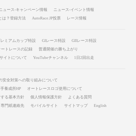
ニュース-キャンペーン情報
ニュース-イベント情報
P投票とは？登録方法
AutoRace.JP投票
レース情報
プレミアムカップ特設
GIレース特設
GIIレース特設
オートレースの記録
普通開催の勝ち上がり
サイトについて
YouTubeチャンネル
1日2回出走
の安全対策への取り組みについて
手養成所HP
オートレースロゴ使用について
対する基本方針
個人情報保護方針
よくある質問
専門紙連絡先
モバイルサイト
サイトマップ
English