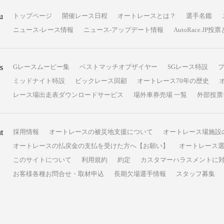
u
トップページ
開催レース日程
オートレースとは？
選手名鑑
ニュース-レース情報
ニュース-アップデート情報
AutoRace.J
s
Gレースムービー集
ベストマッチオブザイヤー
SGレース特設
ミッドナイト特設
ビックレース回顧
オートレース70年の歴史
レース場出走表ダウンロードサービス
場外車券売場 一覧
外部投票
t
採用情報
オートレースの被災地支援について
オートレース場施設
オートレースの払戻金の支払を受けた方へ【お願い】
オートレース選
このサイトについて
利用規約
約定
カスタマーハラスメントに
お客様各種お問合せ・取材申込
長期欠場選手情報
スタッフ募集