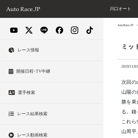
川口オート
AutoRace.JP
ミッ
レース情報
2019/11/03
開催日程･TV中継
次回の
山陽の
選手検索
勝を果
る。鐘
レース結果検索
これら
山周平
レース動画検索