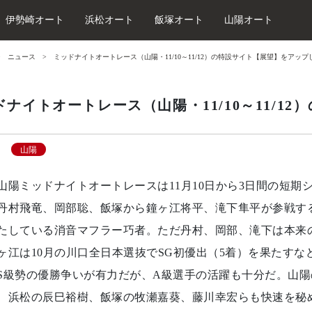
伊勢崎オート
浜松オート
飯塚オート
山陽オート
ニュース
ミッドナイトオートレース（山陽・11/10～11/12）の特設サイト【展望】をアップ
ドナイトオートレース（山陽・11/10～11/1
山陽
山陽ミッドナイトオートレースは11月10日から3日間の短期
丹村飛竜、岡部聡、飯塚から鐘ヶ江将平、滝下隼平が参戦する
たしている消音マフラー巧者。ただ丹村、岡部、滝下は本来
ヶ江は10月の川口全日本選抜でSG初優出（5着）を果たすな
S級勢の優勝争いが有力だが、A級選手の活躍も十分だ。山
、浜松の辰巳裕樹、飯塚の牧瀬嘉葵、藤川幸宏らも快速を秘