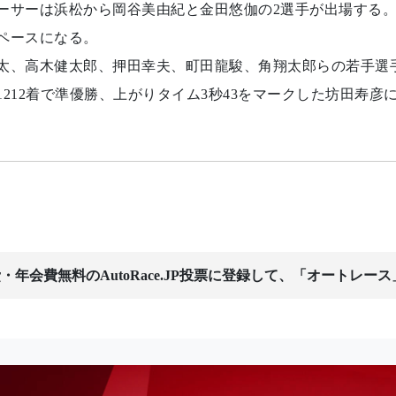
ーサーは浜松から岡谷美由紀と金田悠伽の2選手が出場する
ペースになる。
太、高木健太郎、押田幸夫、町田龍駿、角翔太郎らの若手選手
1212着で準優勝、上がりタイム3秒43をマークした坊田寿彦
・年会費無料のAutoRace.JP投票に登録して、「オートレー