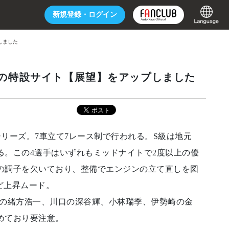
新規登録・
ログイン
しました
2）の特設サイト【展望】をアップしました
シリーズ。7車立て7レース制で行われる。S級は地元
。この4選手はいずれもミッドナイトで2度以上の優
の調子を欠いており、整備でエンジンの立て直しを図
ど上昇ムード。
陽の緒方浩一、川口の深谷輝、小林瑞季、伊勢崎の金
めており要注意。