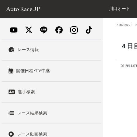
川口オート
AutoRace.JP
４日
レース情報
2019/11/03
開催日程･TV中継
選手検索
レース結果検索
レース動画検索