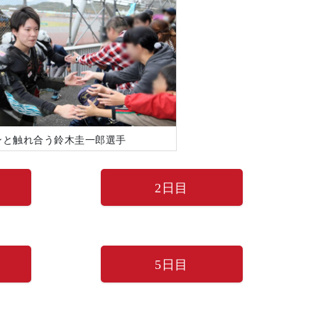
ンと触れ合う鈴木圭一郎選手
2日目
5日目