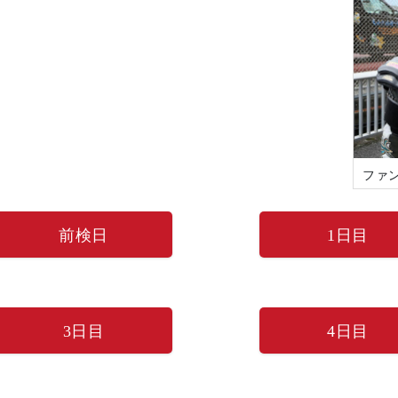
ファ
前検日
1日目
3日目
4日目