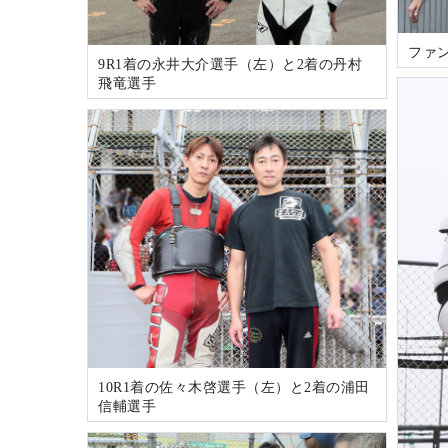
ファ
9R1着の永井大介選手（左）と2着の丹村
飛竜選手
10R1着の佐々木啓選手（左）と2着の浦田
信輔選手