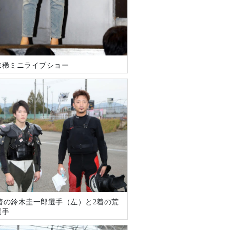
未稀ミニライブショー
1着の鈴木圭一郎選手（左）と2着の荒
選手