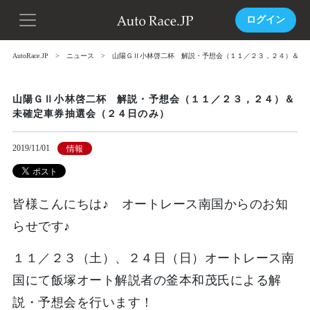
ログイン
AutoRace.JP
ニュース
山陽ＧⅡ小林啓二杯 解説・予想会（１１／２３，２４）＆未
山陽ＧⅡ小林啓二杯 解説・予想会（１１／２３，２４）＆
未確定車券抽選会（２４日のみ）
2019/11/01
情報
皆様こんにちは♪ オートレース南国からのお知
らせです♪
１１／２３（土）、２４日（日）
オートレース南
国にて飯塚オート解説者の釜本和茂氏による解
説・予想会を行います！