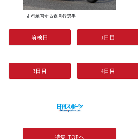
走行練習する森且行選手
前検日
1日目
3日目
4日目
特集 TOPへ