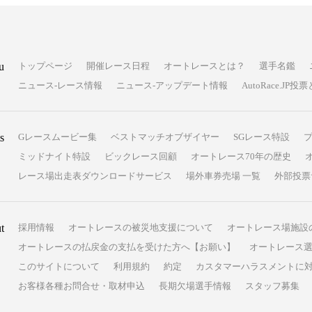
u
トップページ
開催レース日程
オートレースとは？
選手名鑑
ニュース-レース情報
ニュース-アップデート情報
AutoRace.J
s
Gレースムービー集
ベストマッチオブザイヤー
SGレース特設
ミッドナイト特設
ビックレース回顧
オートレース70年の歴史
レース場出走表ダウンロードサービス
場外車券売場 一覧
外部投票
t
採用情報
オートレースの被災地支援について
オートレース場施設
オートレースの払戻金の支払を受けた方へ【お願い】
オートレース選
このサイトについて
利用規約
約定
カスタマーハラスメントに
お客様各種お問合せ・取材申込
長期欠場選手情報
スタッフ募集