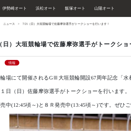
伊勢崎オート
浜松オート
飯塚オート
山陽オート
ニュース
7/21（日）大垣競輪場で佐藤摩弥選手がトークショーを行います！
21（日）大垣競輪場で佐藤摩弥選手がトークシ
情報
輪場にて開催されるGⅢ大垣競輪開設67周年記念「水
２１日（日）佐藤摩弥選手がトークショーを行います。
売中(12:45頃～)と８Ｒ発売中(13:45頃～)です。ぜ