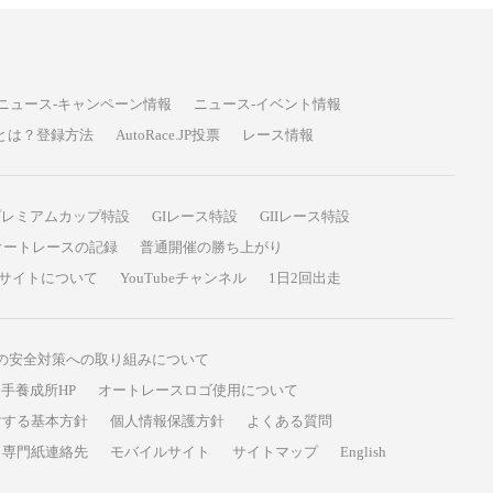
ニュース-キャンペーン情報
ニュース-イベント情報
P投票とは？登録方法
AutoRace.JP投票
レース情報
プレミアムカップ特設
GIレース特設
GIIレース特設
オートレースの記録
普通開催の勝ち上がり
サイトについて
YouTubeチャンネル
1日2回出走
の安全対策への取り組みについて
手養成所HP
オートレースロゴ使用について
対する基本方針
個人情報保護方針
よくある質問
専門紙連絡先
モバイルサイト
サイトマップ
English