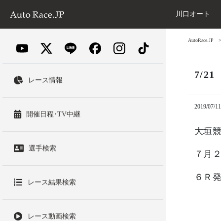
川口オート
AutoRace.JP
7/
レース情報
2019/07/11
開催日程･TV中継
大垣競
選手検索
７月
６Ｒ発
レース結果検索
レース動画検索