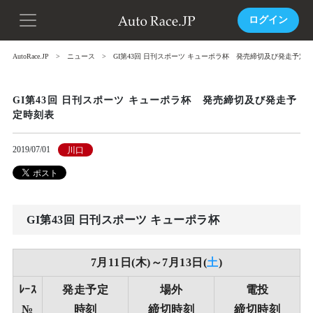
ログイン
AutoRace.JP
ニュース
GI第43回 日刊スポーツ キューポラ杯 発売締切及び発走予定
GI第43回 日刊スポーツ キューポラ杯 発売締切及び発走予
定時刻表
2019/07/01
川口
GI第43回 日刊スポーツ キューポラ杯
7月11日(木)～7月13日(
土
)
ﾚｰｽ
発走予定
場外
電投
№
時刻
締切時刻
締切時刻