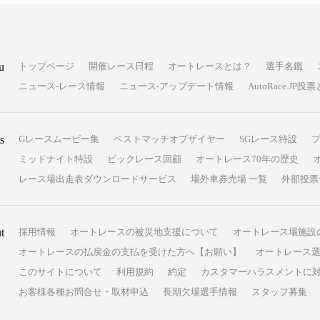
u
トップページ
開催レース日程
オートレースとは？
選手名鑑
ニュース-レース情報
ニュース-アップデート情報
AutoRace.J
s
Gレースムービー集
ベストマッチオブザイヤー
SGレース特設
ミッドナイト特設
ビックレース回顧
オートレース70年の歴史
レース場出走表ダウンロードサービス
場外車券売場 一覧
外部投票
t
採用情報
オートレースの被災地支援について
オートレース場施設
オートレースの払戻金の支払を受けた方へ【お願い】
オートレース選
このサイトについて
利用規約
約定
カスタマーハラスメントに
お客様各種お問合せ・取材申込
長期欠場選手情報
スタッフ募集