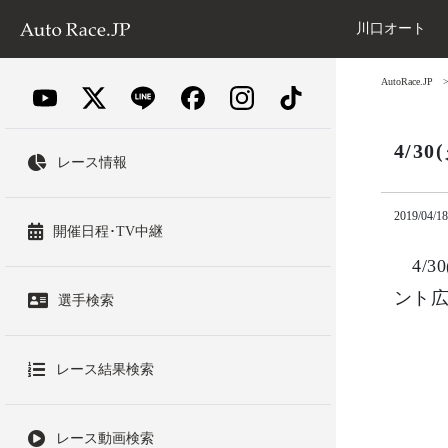
川口オート
AutoRace.JP
4/
レース情報
2019/04/18
開催日程･TV中継
4/3
ント
選手検索
レース結果検索
レース動画検索