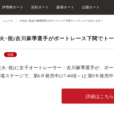
伊勢崎オート
浜松オート
飯塚オート
山陽オート
ニュース
4/30(火･祝)吉川麻季選手がボートレース下関でトークショーを行います！
30(火･祝)吉川麻季選手がボートレース下関で
情報
0(火･祝)に女子オートレーサー・吉川麻季選手が、
広場ステージで、
第6Ｒ発売中(17:40頃～)と
第9Ｒ発売中(
詳細はこちら