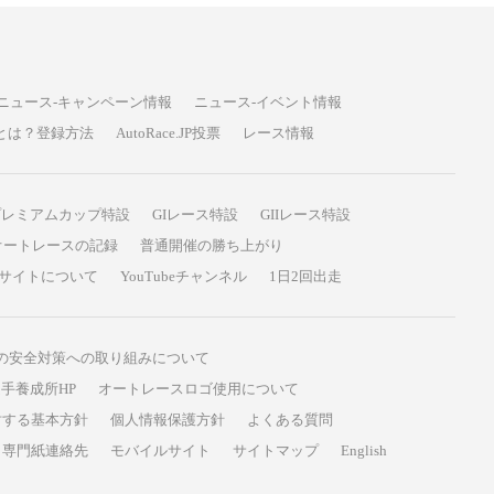
ニュース-キャンペーン情報
ニュース-イベント情報
P投票とは？登録方法
AutoRace.JP投票
レース情報
プレミアムカップ特設
GIレース特設
GIIレース特設
オートレースの記録
普通開催の勝ち上がり
サイトについて
YouTubeチャンネル
1日2回出走
の安全対策への取り組みについて
手養成所HP
オートレースロゴ使用について
対する基本方針
個人情報保護方針
よくある質問
専門紙連絡先
モバイルサイト
サイトマップ
English