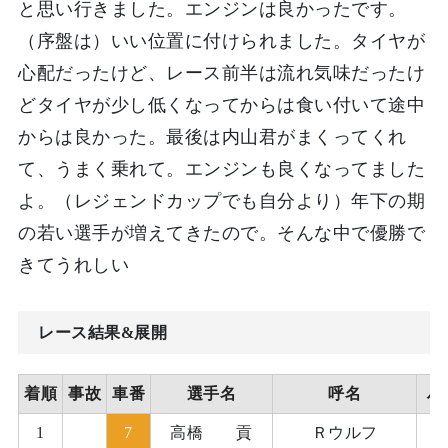
と思い行きました。エンジンは良かったです。
（序盤は）いい位置に付けられました。タイヤが
心配だったけど、レース前半は流れ気味だったけ
どタイヤが少し低くなってからは食い付いて途中
からは良かった。最後は内山君がまくってくれ
て、うまく乗れて。エンジンも良くなってました
よ。（レジェンドカップでも自分より）年下の期
の若い選手が増えてきたので。そんな中で優勝で
きてうれしい
レース結果&展開
着順
事故
車番
選手名
呼名
ハ
1
7
高橋 貢
Ｒウルフ