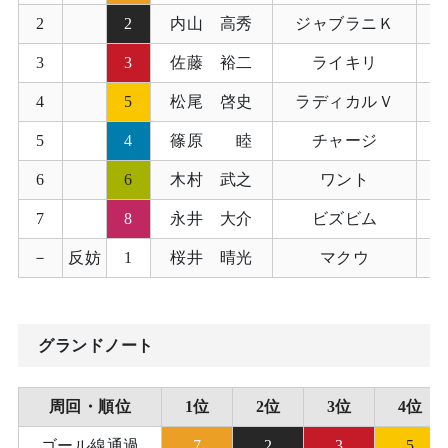
2
2
内山 高秀
ジャブラニＫ
3
3
佐藤 裕二
ライキリ
4
5
松尾 啓史
ラディカルＶ
5
4
篠原 睦
チャージ
6
6
木村 武之
ワント
7
8
永井 大介
ビズビム
－
反妨
1
桜井 晴光
マクウ
グランドノート
周回・順位
1位
2位
3位
4位
ゴール線通過
7
2
3
5