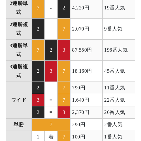
2連勝単
7
-
2
4,220円
19番人気
式
2連勝複
2
=
7
2,070円
9番人気
式
3連勝単
7
2
3
87,550円
196番人気
式
3連勝複
2
3
7
18,160円
45番人気
式
2
=
7
790円
11番人気
ワイド
3
=
7
1,640円
22番人気
2
=
3
2,370円
26番人気
単勝
7
290円
2番人気
1
着
7
100円
1番人気