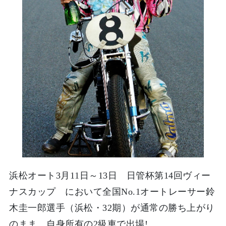
浜松オート3月11日～13日 日管杯第14回ヴィー
ナスカップ において全国No.1オートレーサー鈴
木圭一郎選手（浜松・32期）が通常の勝ち上がり
のまま、自身所有の2級車で出場!